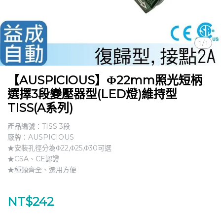
1
/
1
【AUSPICIOUS】Φ22mm照光短柄
選擇3段變壓器型(LED燈)維持型
TISS(A系列)
產品編號：TISS 3段
廠牌：AUSPICIOUS
★安裝孔徑分為Φ22,Φ25,Φ30可選
★CSA、CE認證
★種類齊全、選用方便
NT$242